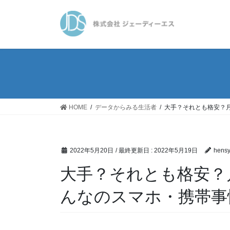
コ
ナ
ン
ビ
テ
ゲ
ン
ー
ツ
シ
に
ョ
移
ン
動
に
移
HOME
データからみる生活者
大手？それとも格安？
動
2022年5月20日
/ 最終更新日 :
2022年5月19日
hens
大手？それとも格安？
んなのスマホ・携帯事