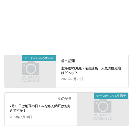
https://www.jds.ne.jp/datebase01j/
データ（PDF)はこちら
データからみる生活者
カテゴリー
データからみる生活者
前の記事
北海道VS沖縄・奄美諸島 人気の観光地
はどっち？
2023年6月22日
データからみる生活者
次の記事
7月10日は納豆の日！みなさん納豆はお好
きですか？
2023年7月10日