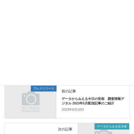
データ元 ： JNNデータバンク定例全国調査 男女13～69歳
2022年11月 n=7,400
JNNデータバンク調査概要
https://www.jds.ne.jp/datebase01j/
データ（PDF)はこちら
データからみる生活者
カテゴリー
プレスリリース
前の記事
データからみえる今日の世相 調査情報デ
ジタル 2023年5月配信記事のご紹介
2023年6月19日
データからみる生活者
次の記事