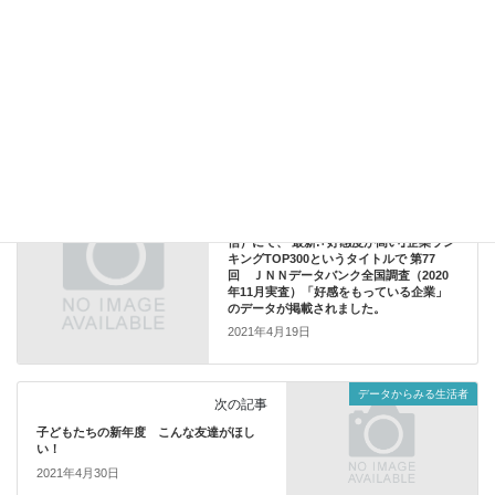
データからみる生活者
カテゴリー
プレスリリース
前の記事
東洋経済オンライン（2021年4月17日配
信）にて、 最新!｢好感度が高い｣企業ラン
キングTOP300というタイトルで 第77
回 ＪＮＮデータバンク全国調査（2020
年11月実査）「好感をもっている企業」
のデータが掲載されました。
2021年4月19日
データからみる生活者
次の記事
子どもたちの新年度 こんな友達がほし
い！
2021年4月30日