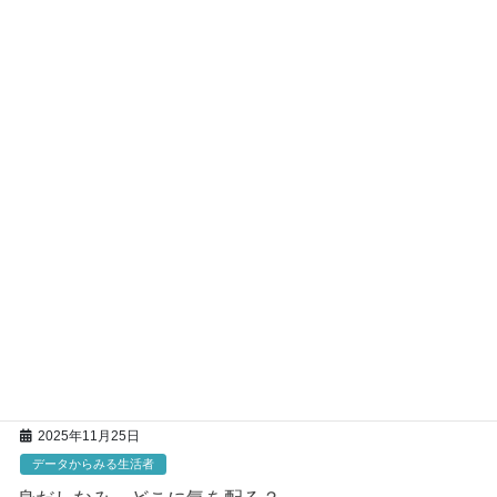
MarkeZine(2025年12月10日配信）に、 TBS生活DATA
ライブラリのデータを使用した記事が掲載されまし
た。
全国の生活者の実態を経年調査している「TBS生活DATAライブラ
リ」のデータを活用した記事が掲載されています。 タイトル：Z
世代とY世代、時代の変化を比較 「合理的すぎる若者像」と体
験・効率・安心重視の消費行動を紐解く […]
2025年12月10日
プレスリリース
年末年始営業日程のお知らせ
平素より大変お世話になっております。 誠に勝手ながら、下記日
程を年末年始休業期間とさせていただきます。 ■休業期間 ・2025
年12月26日（金）～ 2026年1月4日（日） 2026年1月5日（月）よ
り通常営業いたしま […]
2025年11月25日
データからみる生活者