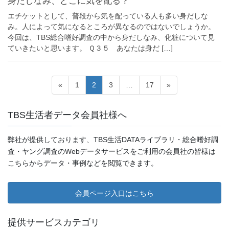
身だしなみ、どこに気を配る？
エチケットとして、普段から気を配っている人も多い身だしな
み。人によって気になるところが異なるのではないでしょうか。
今回は、TBS総合嗜好調査の中から身だしなみ、化粧について見
ていきたいと思います。 Ｑ３５ あなたは身だ […]
投
ペ
ペ
ペ
ペ
«
1
2
3
…
17
»
ー
ー
ー
ー
稿
ジ
ジ
ジ
ジ
TBS生活者データ会員社様へ
ナ
ビ
弊社が提供しております、TBS生活DATAライブラリ・総合嗜好調
ゲ
査・ヤング調査のWebデータサービスをご利用の会員社の皆様は
こちらからデータ・事例などを閲覧できます。
ー
シ
会員ページ入口はこちら
ョ
ン
提供サービスカテゴリ