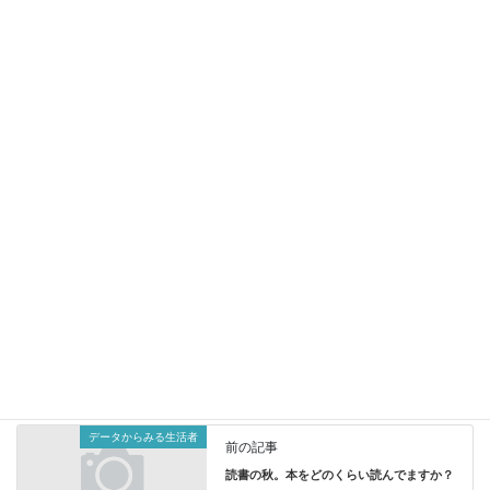
ータを活用した記事が掲載されています。
2025年10月4日配信
調査情報デジタル
データからみえる今日の世相
～満足ですか？今の住まい～
【持家と賃貸、住まいの満足度に関係する？しな
い？】
https://tbs-mri.com/n/nd8287273d5f2
プレスリリース
カテゴリー
データからみる生活者
前の記事
読書の秋。本をどのくらい読んでますか？