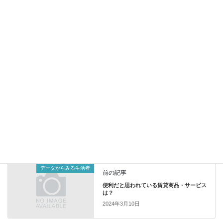
ます。
2024年2月5日配信
調査情報 デジタル
データからみえる今日の世相
～「テレビを見る」って、何すること？
～
【今「テレビを見る」の輪郭がぼやけてい
く・・・・・・】
https://tbs-mri.com/n/n1a1e4a9adb55
プレスリリース
カテゴリー
データからみる生活者
前の記事
便利だと思われている賃貸商品・サービス
は？
2024年3月10日