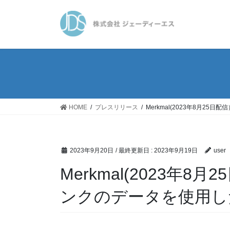
コ
ナ
ン
ビ
テ
ゲ
ン
ー
ツ
シ
に
ョ
移
ン
動
に
移
HOME
プレスリリース
Merkmal(2023年8月2
動
2023年9月20日
/ 最終更新日 :
2023年9月19日
user
Merkmal(2023年8
ンクのデータを使用し