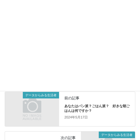
ライブラリ定例全国調査（2023年
11月実査）「好感をもっている企
業」のデータが掲載されました。
昨年2023年4月26日
には、2022年11月実査結果を配信。今回はそ
の更新ならびに男女別と昨年順位を記載しています。
詳細はこちら
プレスリリース
カテゴリー
データからみる生活者
前の記事
あなたはパン派？ごはん派？ 好きな朝ご
はんは何ですか？
2024年5月17日
データからみる生活者
次の記事